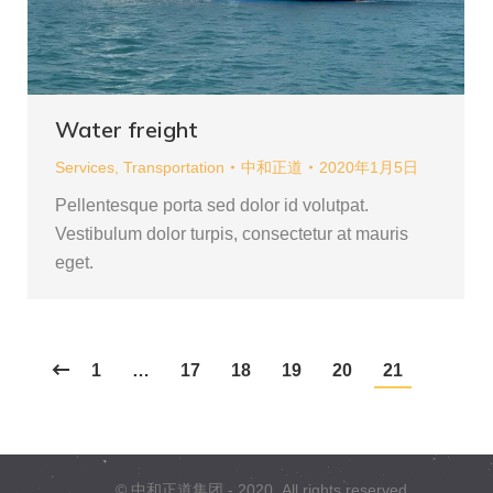
Water freight
Services
,
Transportation
中和正道
2020年1月5日
Pellentesque porta sed dolor id volutpat.
Vestibulum dolor turpis, consectetur at mauris
eget.
1
…
17
18
19
20
21
© 中和正道集团 - 2020. All rights reserved.