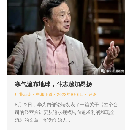
寒气遍布地球，斗志越加昂扬
行业动态
中和正道
2022年9月6日
评论
8月22日，华为内部论坛发表了一篇关于《整个公
司的经营方针要从追求规模转向追求利润和现金
流》的文章，华为创始人…