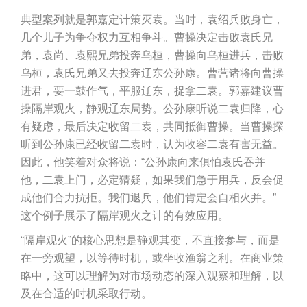
典型案列就是郭嘉定计策灭袁。当时，袁绍兵败身亡，
几个儿子为争夺权力互相争斗。曹操决定击败袁氏兄
弟，袁尚、袁熙兄弟投奔乌桓，曹操向乌桓进兵，击败
乌桓，袁氏兄弟又去投奔辽东公孙康。曹营诸将向曹操
进君，要一鼓作气，平服辽东，捉拿二袁。郭嘉建议曹
操隔岸观火，静观辽东局势。公孙康听说二袁归降，心
有疑虑，最后决定收留二袁，共同抵御曹操。当曹操探
听到公孙康已经收留二袁时，认为收容二袁有害无益。
因此，他笑着对众将说：“公孙康向来俱怕袁氏吞并
他，二袁上门，必定猜疑，如果我们急于用兵，反会促
成他们合力抗拒。我们退兵，他们肯定会自相火并。”
这个例子展示了隔岸观火之计的有效应用。
“隔岸观火”的核心思想是静观其变，不直接参与，而是
在一旁观望，以等待时机，或坐收渔翁之利。在商业策
略中，这可以理解为对市场动态的深入观察和理解，以
及在合适的时机采取行动。