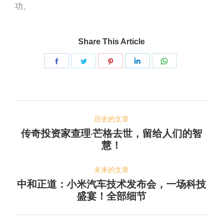
功。
Share This Article
Share
Share
Share
Share
Share
on
on
on
on
on
脸
推
Pinterest
LinkedIn
WhatsApp
文
书
特
历史的文章
章
传奇投资家查理·芒格去世，留给人们的智
历
导
慧！
史
航
的
未来的文章
文
中和正道：小米汽车技术发布会，一场科技
未
章：
盛宴！全部细节
来
的