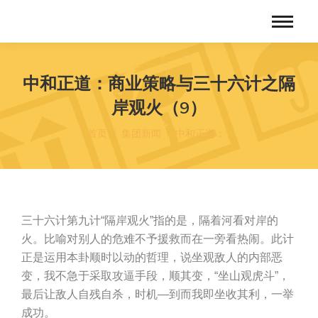
中和正道：商业策略与三十六计之隔
岸观火（9）
您在这里：
首页
集团新闻
中和正道：…
三十六计第九计“隔岸观火”指的是，隔着河看对岸的
火。比喻对别人的危难不予援救而在一旁看热闹。此计
正是运用本卦顺时以动的哲理，说坐观敌人的内部恶
变，我不急于采取攻逼手段，顺其变，“坐山观虎斗”，
最后让敌人自残自杀，时机—到而我即坐收其利，一举
成功。