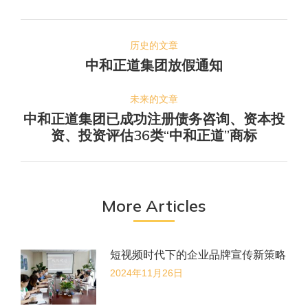
脸
推
Pinterest
LinkedIn
WhatsApp
文
书
特
历史的文章
章
中和正道集团放假通知
历
导
史
的
未来的文章
航
中和正道集团已成功注册债务咨询、资本投
文
未
资、投资评估36类“中和正道”商标
章：
来
的
文
章：
More Articles
短视频时代下的企业品牌宣传新策略
2024年11月26日