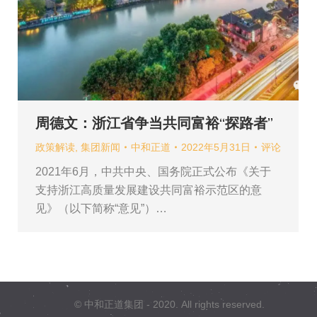
周德文：浙江省争当共同富裕“探路者”
政策解读
,
集团新闻
中和正道
2022年5月31日
评论
2021年6月，中共中央、国务院正式公布《关于
支持浙江高质量发展建设共同富裕示范区的意
见》（以下简称“意见”）…
© 中和正道集团 - 2020. All rights reserved.