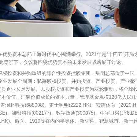
会”在优势资本总部上海时代中心圆满举行。2021年是“十四五”开局
在此背景下，会议将围绕优势资本的未来发展战略展开讨论。
募股权投资和并购重组的综合性投资控股集团，集团总部位于中国
企业发展全周期：私募股权投资、并购投资、产业投资、产业整
优质企业长足发展。以股权投资和产业投资为双轮驱动，将全球
本价值、汇聚价值成长的资本力量，管理基金规模120亿人民
科技(688008)、雷士照明(2222.HK)、安踏体育（2020
YSE)、御银科技(002177)、数字政通(300075)、中宇卫浴(JY8.
(0503.HK)、微医、1919等在内的半导体、新材料、智慧城市、新