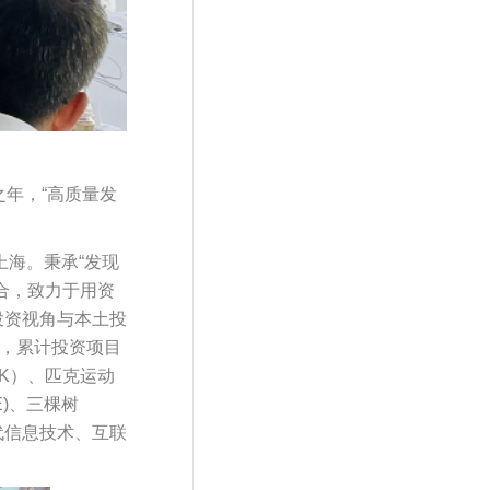
之年，“高质量发
上海。秉承“发现
合，致力于用资
投资视角与本土投
币，累计投资项目
.HK）、匹克运动
DE)、三棵树
一代信息技术、互联