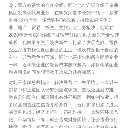
趣，双方有很大的合作空间。同时他也详细介绍了多弗
集团发展现状与业务，在胡兴荣董事长的带领下，多弗
秉持“以精立业、多元致胜”的战略，持续布局深化实
业、地产、贸易、投资、文旅五大业务板块，公司在
2020年聚焦赋能传统行业转型升级，助力新兴产业快速
成长，化解不良资产焕发新生，打赢了发展之战，很多
企业家没有稳住自己自己的主业，也没有深根于自己的
主业，导致竞争力下降。同时他还指出和所有民营企业
一样，近年来企业的融资成本越来越高，如何化解企业
融资困境的问题想请教王永斌总裁有和高见。
对此王永斌总裁指出，解决民营企业融困境，一直以来
都是中和正道团队研究的重点课题。造成企业融资难、
融资贵的既有内部原因也有外部原因，列如制造业，很
多民营制造业在信贷宽松条件下，盲目扩张积累了过大
的债务包袱，经济上行时，还能维持，一旦经济环境恶
化、市场销售下降，就会造成财务困境，还会遭遇银行
抽贷、断贷。还有很大一部分中小微企业由于自身抗风