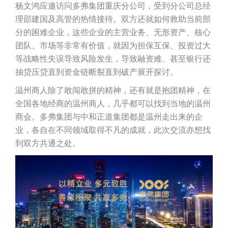
杨文鸿应邀访问多弗集团重庆分公司，受到分公司总经
理邵建国及高管的热情接待。双方还就如何救助当前部
分的困难企业，这些企业的主营业务、无形资产、核心
团队、市场等非常有价值，就因为担保互保、投资过大
等战略性失误导致风险发生，导致融资难、甚至银行还
抽贷压贷直到资金链断裂直到破产展开探讨。
温州商人除了敢闯敢拼的精神，还有就是抱团精神，在
全国各地经商的温州商人，几乎都可以找到当地的温州
商会。多弗集团与中和正道集团都是温州走出来的企
业，各自在不同领域取得不凡的成就，此次交流亦想找
到双方共通之处。