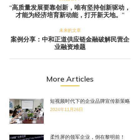
章
“高质量发展要靠创新，唯有坚持创新驱动，
历
导
才能为经济培育新动能，打开新天地。”
史
航
的
未来的文章
文
案例分享：中和正道供应链金融破解民营企
未
章：
业融资难题
来
的
文
章：
More Articles
短视频时代下的企业品牌宣传新策略
2024年11月26日
柔性屏的领军企业，倒在黎明前！