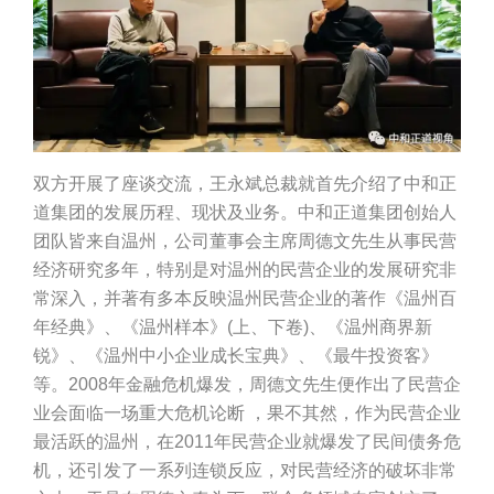
双方开展了座谈交流，王永斌总裁就首先介绍了中和正
道集团的发展历程、现状及业务。中和正道集团创始人
团队皆来自温州，公司董事会主席周德文先生从事民营
经济研究多年，特别是对温州的民营企业的发展研究非
常深入，并著有多本反映温州民营企业的著作《温州百
年经典》、《温州样本》(上、下卷)、《温州商界新
锐》、《温州中小企业成长宝典》、《最牛投资客》
等。2008年金融危机爆发，周德文先生便作出了民营企
业会面临一场重大危机论断 ，果不其然，作为民营企业
最活跃的温州，在2011年民营企业就爆发了民间债务危
机，还引发了一系列连锁反应，对民营经济的破坏非常