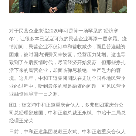
对于民营企业来说2020年可是算一场罕见的‘经济寒
冬’，让很多本已岌岌可危的民营企业再添一层寒霜。疫
情期间，民营企业不仅订单和营收减少，而且普遍融资
困难，彼时国内消费又未恢复，经营压力陡增。这也导
致到了在后疫情时代，尽管经济开始复苏，但那些挣扎
活下来的民营企业，却面临弹尽粮绝、生产乏力的窘
境。这几年，中和正道集团团队在走访全国各地民营企
业的过程中，听到最多的就是融资的问题，可见民营企
业融资困境非一日之寒。
图1：杨文鸿中和正道重庆合伙人，多弗集团重庆分公
司总经理邵建国，中和正道总裁王永斌、中冶十二局总
经理王光荣
日前，中和正道集团总裁王永斌、中和正道重庆合伙人