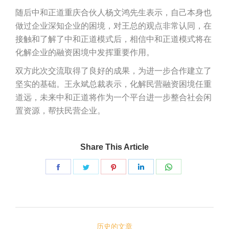
随后中和正道重庆合伙人杨文鸿先生表示，自己本身也
做过企业深知企业的困境，对王总的观点非常认同，在
接触和了解了中和正道模式后，相信中和正道模式将在
化解企业的融资困境中发挥重要作用。
双方此次交流取得了良好的成果，为进一步合作建立了
坚实的基础。王永斌总裁表示，化解民营融资困境任重
道远，未来中和正道将作为一个平台进一步整合社会闲
置资源，帮扶民营企业。
Share This Article
Share
Share
Share
Share
Share
on
on
on
on
on
脸
推
Pinterest
LinkedIn
WhatsApp
文
书
特
历史的文章