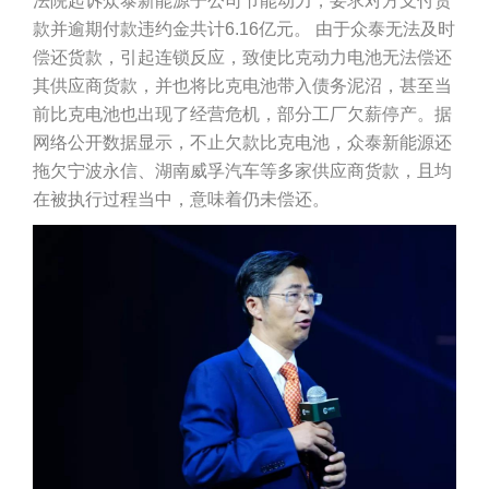
法院起诉众泰新能源子公司节能动力，要求对方支付货
款并逾期付款违约金共计6.16亿元。 由于众泰无法及时
偿还货款，引起连锁反应，致使比克动力电池无法偿还
其供应商货款，并也将比克电池带入债务泥沼，甚至当
前比克电池也出现了经营危机，部分工厂欠薪停产。据
网络公开数据显示，不止欠款比克电池，众泰新能源还
拖欠宁波永信、湖南威孚汽车等多家供应商货款，且均
在被执行过程当中，意味着仍未偿还。