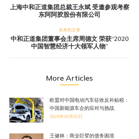
章
上海中和正道集团总裁王永斌 受邀参观考察
历
导
东阿阿胶股份有限公司
史
航
的
未来的文章
文
中和正道集团董事会主席周德文 荣获“2020
未
章：
中国智慧经济十大领军人物”
来
的
文
章：
More Articles
欧盟对中国电动汽车征收反补贴税：
中国新能源车企的应对与挑战
2024年10月31日
王健林：商业巨擘的债务困境