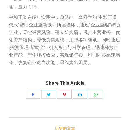
险，量力而行。
中和正道在多年实践中，总结出一套科学的“中和正道
模式”帮助企业重新设计顶层战略，通过“企业重组”帮助
企业，管控经营风险，建立防火墙，保护主营业务，优
化资产结构，降低负债规模，甩掉各种包袱。同时通过
“投资管理”帮助企业引入资金与科学管理，迅速释放企
业产能，产生规模效应，实现销售额、利润同步高速增
长，恢复企业造血功能，最终走出困局。
Share This Article
Share
Share
Share
Share
Share
on
on
on
on
on
脸
推
Pinterest
LinkedIn
WhatsApp
文
书
特
历史的文章