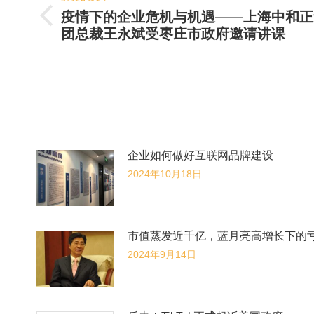
章
疫情下的企业危机与机遇——上海中和正
历
导
团总裁王永斌受枣庄市政府邀请讲课
史
航
的
文
章：
企业如何做好互联网品牌建设
2024年10月18日
市值蒸发近千亿，蓝月亮高增长下的
2024年9月14日