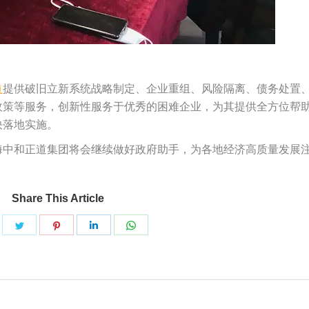
）
道
提供破旧立新系统战略制定、企业重组、风险隔离、债务处置
政策等服务，创新性服务于优秀的困难企业，为其提供全方位帮
快落地实施。
海中和正道集团将会继续做好政府助手，为各地经济高质量发展
Share This Article
are
Share
Share
Share
Share
on
on
on
on
推
Pinterest
LinkedIn
WhatsApp
特