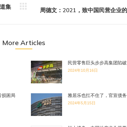
道集
周德文：2021，致中国民营企业
未
来
的
文
章：
More Articles
民营零售巨头步步高集团陷破
2024年10月16日
亏损困局
雅居乐也扛不住了，官宣债务
2024年5月15日