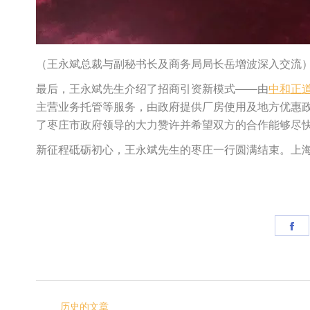
（王永斌总裁与副秘书长及商务局局长岳增波深入交流
最后，王永斌先生介绍了招商引资新模式——由
中和正
主营业务托管等服务，由政府提供厂房使用及地方优惠
了枣庄市政府领导的大力赞许并希望双方的合作能够尽
新征程砥砺初心，王永斌先生的枣庄一行圆满结束。上
Sh
on
脸
文
书
历史的文章