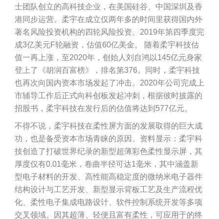
士团队创立的高科技企业，在美国硅谷、中国深圳及香
港同步运营。柔宇在成立仅两年多的时间里获得国内外
著名风险投资机构的四轮风险投资。2019年第四季度完
成3亿美元F轮融资，估值60亿美金。 随着柔宇科技估
值一再上涨，至2020年，创始人刘自鸿以145亿元身家
登上了《胡润百富榜》，排名第376。同时，柔宇科技
也再次向国内资本市场发起了冲击。2020年公司完成上
市辅导工作后正式向科创板发起冲刺，根据彼时披露的
招股书，柔宇科技在发行后的估值将达到577亿元。
不得不说，柔宇科技在柔性屏方面的发展取得的巨大成
功，也是备受资本市场青睐的原因。资料显示：柔宇科
技创造了打破世界纪录的新型超薄彩色柔性显示屏，其
厚度仅有0.01毫米，卷曲半径可达1毫米，其中涵盖新
型电子材料的开发、高性能高稳定度的微纳米电子器件
结构设计与工艺开发、新型显示背板工艺及生产流程优
化、柔性电子集成电路设计、软件控制系统开发等多项
交叉领域。因其超薄、轻便且富有柔性，可应用于的终