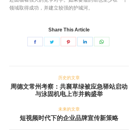
领域取得成功，并建立较强的护城河。
Share This Article
Share
Share
Share
Share
Share
on
on
on
on
on
脸
推
Pinterest
LinkedIn
WhatsApp
文
书
特
历史的文章
章
周德文常州考察：共襄草绿被应急驿站启动
历
导
与泳固机电上市并购盛举
史
航
的
未来的文章
文
短视频时代下的企业品牌宣传新策略
未
章：
来
的