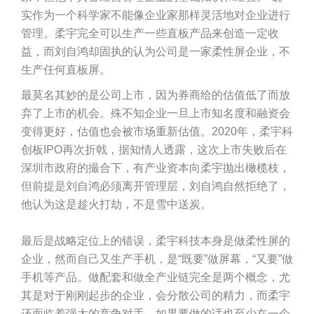
实作为一个科学家不能像企业家那样灵活地对企业进行
管理。柔宇完全可以生产一些直板产品来创造一定收
益，而刘自鸿却固执的认为公司是一家柔性屏企业，不
生产任何直板屏。
最莫名其妙的是公司上市，因为券商给的估值低了而放
弃了上市的机会。殊不知企业一旦上市知名度和融资会
变得更好，估值也会被市场重新估值。2020年，柔宇科
创板IPO再次折戟，据知情人透露，这次上市失败后在
深圳市政府的撮合下，有产业资本向柔宇抛出橄榄枝，
但前提是刘自鸿必须离开管理层，刘自鸿自然拒绝了，
他认为这是趁火打劫，不是雪中送炭。
最后是战略定位上的错误，柔宇科技本身是做柔性屏的
企业，然而自己又生产手机，是“既要”做屏幕，“又要”做
手机等产品。做配套和做全产业链完全是两个概念，尤
其是对于刚刚起步的企业，会分散公司的精力，而柔宇
还面临着强大的竞争对手。如果要做的话也至少在一个