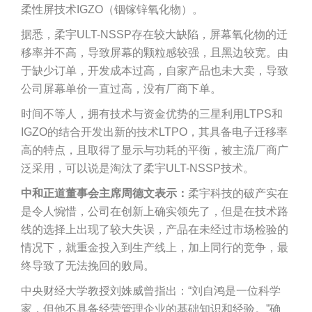
柔性屏技术IGZO（铟镓锌氧化物）。
据悉，柔宇ULT-NSSP存在较大缺陷，屏幕氧化物的迁
移率并不高，导致屏幕的颗粒感较强，且黑边较宽。由
于缺少订单，开发成本过高，自家产品也未大卖，导致
公司屏幕单价一直过高，没有厂商下单。
时间不等人，拥有技术与资金优势的三星利用LTPS和
IGZO的结合开发出新的技术LTPO，其具备电子迁移率
高的特点，且取得了显示与功耗的平衡，被主流厂商广
泛采用，可以说是淘汰了柔宇ULT-NSSP技术。
中和正道董事会主席周德文表示：
柔宇科技的破产实在
是令人惋惜，公司在创新上确实领先了，但是在技术路
线的选择上出现了较大失误，产品在未经过市场检验的
情况下，就重金投入到生产线上，加上同行的竞争，最
终导致了无法挽回的败局。
中央财经大学教授刘姝威曾指出：“刘自鸿是一位科学
家，但他不具备经营管理企业的基础知识和经验。”确