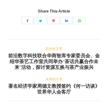
Share This Article
Share
Share
Share
Share
Share
on
on
on
on
on
脸
推
Pinterest
LinkedIn
WhatsApp
文
书
特
历史的文章
章
前沿数字科技联合华商智库专家委员会、金
导
绍华茶艺工作室共同举办“茶话共赢合作未
历
来”活动，探讨资源互换与茶产业振兴
史
航
的
未来的文章
文
著名经济学家周德文教授签约《何一访谈》
章：
未
世界华人会客厅
来
的
文