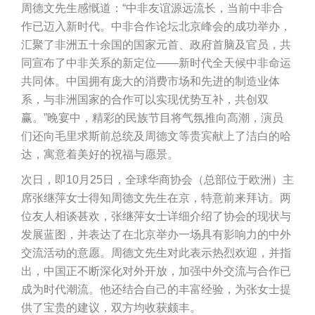
周德文先生感慨道：“中非友谊源远流长，当前中非合
作已迈入新时代。中非合作论坛北京峰会的成功举办，
汇聚了非洲五十余国的国家元首、政府首脑及官员，共
同宣布了中非关系的新定位——新时代全天候中非命运
共同体。中国拥有庞大的消费市场和先进的制造业体
系，与非洲国家的合作可以实现优势互补，共创双
赢。”晚宴中，精彩的民族节目将气氛推向高潮，演员
们还向毛里求斯前总统及周德文等贵宾献上了洁白的哈
达，寓意着美好的祝福与愿景。
次日，即10月25日，全球华商协会（总部位于欧洲）主
席张继萍女士得知周德文先生在京，特意前来拜访。两
位友人相谈甚欢，张继萍女士详细介绍了协会的现状与
发展蓝图，并表达了在北京举办一场具有影响力的中外
交流活动的意愿。周德文先生对此表示热烈欢迎，并指
出，中国正不断深化对外开放，加强中外交流与合作已
成为时代潮流。他还结合自己的丰富经验，为张女士提
供了宝贵的建议，双方均收获颇丰。