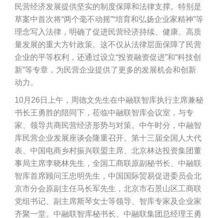
民营经济发展提供坚实的制度保障和法律支撑。特别是
草案中首次将“两个毫不动摇”“培育和弘扬企业家精神”等
理念写入法律，明确了促进民营经济持续、健康、高质
量发展的重大方针政策。这不仅从法律层面保障了民营
企业的平等权利，还通过设立“投资融资促进”和“科技创
新”等专章，为民营企业提供了更多的发展机会和创新
动力。
10月26日上午，周德文先生在中融联智库执行主席兼秘
书长王勇胜的陪同下，莅临中融联智库会议室，与专
家、领导共商民营经济形势与对策。中午时分，中融智
库民营企业发展座谈会隆重召开。第十三届全国人大代
表、中国电商乡村振兴联盟主席、北京林达投资集团董
事局主席李晓林先生，全国工商联原副秘书长、中融联
智库首席顾问王忠明先生，中国国际贸易促进委员会北
京市分会原副主任马长军先生，北京市石景山区工商联
党组书记、副主席斯琴女士等领导、智库专家及企业家
齐聚一堂。中融联智库秘书长、中融联集团总经理王勇