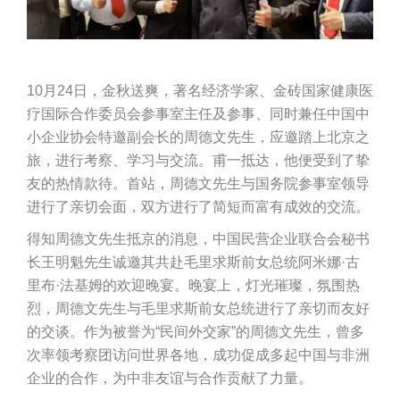
10月24日，金秋送爽，著名经济学家、金砖国家健康医
疗国际合作委员会参事室主任及参事、同时兼任中国中
小企业协会特邀副会长的周德文先生，应邀踏上北京之
旅，进行考察、学习与交流。甫一抵达，他便受到了挚
友的热情款待。首站，周德文先生与国务院参事室领导
进行了亲切会面，双方进行了简短而富有成效的交流。
得知周德文先生抵京的消息，中国民营企业联合会秘书
长王明魁先生诚邀其共赴毛里求斯前女总统阿米娜·古
里布·法基姆的欢迎晚宴。晚宴上，灯光璀璨，氛围热
烈，周德文先生与毛里求斯前女总统进行了亲切而友好
的交谈。作为被誉为“民间外交家”的周德文先生，曾多
次率领考察团访问世界各地，成功促成多起中国与非洲
企业的合作，为中非友谊与合作贡献了力量。