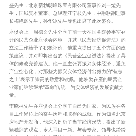
盛先生，北京新勃朗峰珠宝有限公司董事长刘一煊先
生，国钺资本董事、总经理汪宁枝先生，中融联副理事
长梅艳辉先生，孙华冰先生等也出席了此次盛会。
座谈会上，周德文先生分享了前一天在国务院参事室召
开的民营企业座谈会内容，并就《民营经济促进法》的
立法工作给予了积极评价。他重点提出了五个方面的政
策建议，并对即将出台的《民营企业促进法》提出了具
体的修改完善建议。他一直主张要振兴实体经济，避免
产业空心化，对那些为振兴实体经济付出努力的“有志
之士”表示了崇高的敬意和钦佩。他鼓励在座的民营企
业家们继续继承“革命”传统，为实体经济的发展贡献力
量。
李晓林先生在座谈会上分享了自己为国家、为民族在各
自工作岗位上的奋斗历程和取得的成就。作为知名北京
房地产开发商，他深入剖析了当前经济形势，提出了新
颖独到的观点，令人耳目一新。与会专家、领导也纷纷