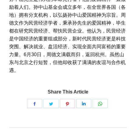
励着人们。孙中山基金会成立多年，在全世界各国（各
地）拥有分支机构，以弘扬孙中山爱国精神为宗旨。周
德文作为民营经济学者，秉承孙先生的爱国精神，毕生
都在研究民营经济、帮扶民营企业。他认为，民营经济
是中国经济的重要组成部分，新时代民营经济更是科技
突围、解决就业、盘活经济、实现全面共同富裕的重要
力量。6月30日，周德文满载而归，返回杭州。虽然山
东与北京之行短暂，但他却收获了满满的友谊与合作机
遇。
Share This Article
Share
Share
Share
Share
Share
on
on
on
on
on
脸
推
Pinterest
LinkedIn
WhatsApp
文
书
特