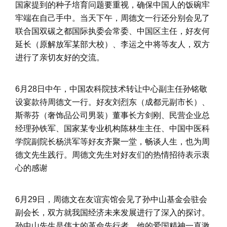
国家提到的种子培育问题要重视，确保中国人的饭碗牢
牢端在自己手中。当天下午，周德文一行还分别会见了
联合国双碳之都国际执委会常委、中国区主任，好友何
延长（原解放军某部大校）、李运之中将等友人，双方
进行了亲切友好的交流。
6月28日中午，中国农科院技术转让中心副主任孙铭敬
设宴款待周德文一行。好友刘烈东（成都元副市长）、
斯蒂芬（奢饰品公司男装）董事长方剑刚、民营企业总
经理孙铁军、国家某专业机构陈林生主任、中国中医科
学院副院长杨洪军等好友齐聚一堂，畅谈人生，也为周
德文先生践行。周德文先生对好友们的热情招待表示衷
心的感谢
6月29日，周德文在友谊宾馆会见了孙中山基金会驻会
副会长，双方就我国经济未来发展进行了深入的探讨。
孙中山先生是伟大的革命先行者，他的爱国精神一直激