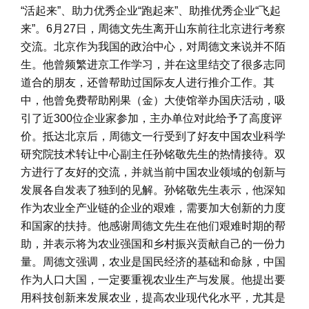
“活起来”、助力优秀企业“跑起来”、助推优秀企业“飞起
来”。6月27日，周德文先生离开山东前往北京进行考察
交流。北京作为我国的政治中心，对周德文来说并不陌
生。他曾频繁进京工作学习，并在这里结交了很多志同
道合的朋友，还曾帮助过国际友人进行推介工作。其
中，他曾免费帮助刚果（金）大使馆举办国庆活动，吸
引了近300位企业家参加，主办单位对此给予了高度评
价。抵达北京后，周德文一行受到了好友中国农业科学
研究院技术转让中心副主任孙铭敬先生的热情接待。双
方进行了友好的交流，并就当前中国农业领域的创新与
发展各自发表了独到的见解。孙铭敬先生表示，他深知
作为农业全产业链的企业的艰难，需要加大创新的力度
和国家的扶持。他感谢周德文先生在他们艰难时期的帮
助，并表示将为农业强国和乡村振兴贡献自己的一份力
量。周德文强调，农业是国民经济的基础和命脉，中国
作为人口大国，一定要重视农业生产与发展。他提出要
用科技创新来发展农业，提高农业现代化水平，尤其是