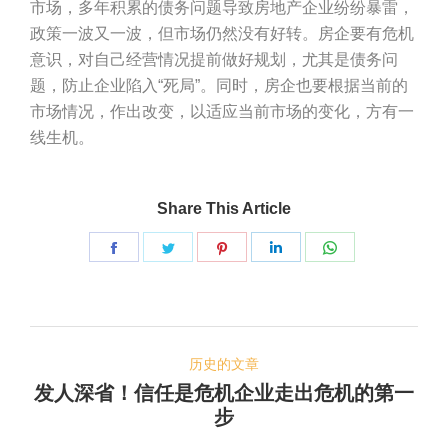
市场，多年积累的债务问题导致房地产企业纷纷暴雷，
政策一波又一波，但市场仍然没有好转。房企要有危机
意识，对自己经营情况提前做好规划，尤其是债务问
题，防止企业陷入“死局”。同时，房企也要根据当前的
市场情况，作出改变，以适应当前市场的变化，方有一
线生机。
Share This Article
Share
Share
Share
Share
Share
on
on
on
on
on
脸
推
Pinterest
LinkedIn
WhatsApp
文
书
特
历史的文章
章
发人深省！信任是危机企业走出危机的第一
历
导
步
史