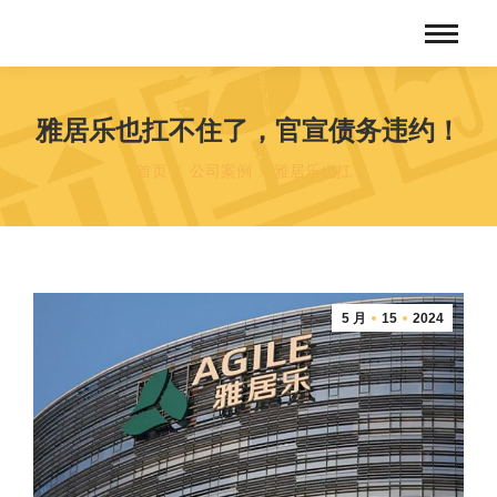
雅居乐也扛不住了，官宣债务违约！
您在这里：
首页
公司案例
雅居乐也扛…
5 月
15
2024