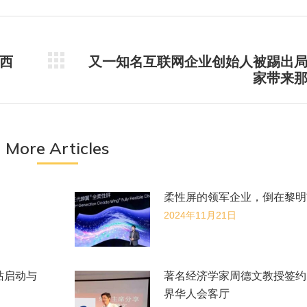
推
Pinterest
LinkedIn
WhatsApp
特
西
又一知名互联网企业创始人被踢出
未
家带来
来
的
文
章：
More Articles
柔性屏的领军企业，倒在黎明
2024年11月21日
站启动与
著名经济学家周德文教授签约
界华人会客厅