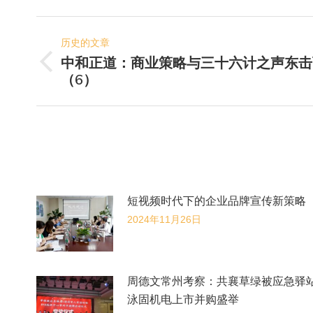
脸
文
书
历史的文章
章
中和正道：商业策略与三十六计之声东击
历
导
（6）
史
航
的
文
章：
短视频时代下的企业品牌宣传新策略
2024年11月26日
周德文常州考察：共襄草绿被应急驿
泳固机电上市并购盛举